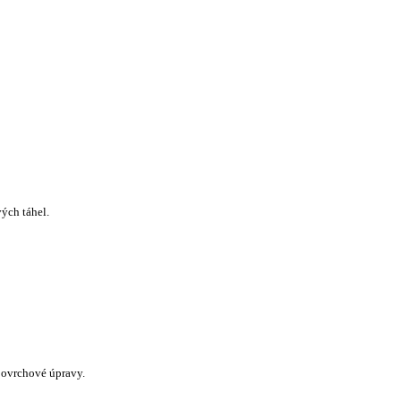
ých táhel.
 povrchové úpravy.