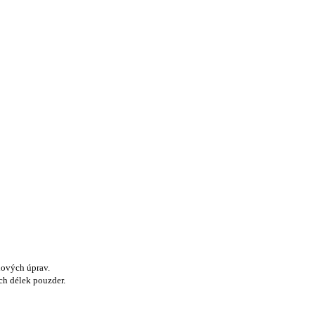
hových úprav.
ch délek pouzder.