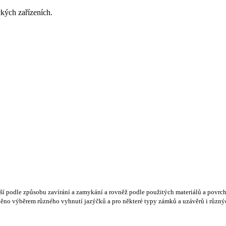
ckých zařízeních.
liší podle způsobu zavírání a zamykání a rovněž podle použitých materiálů a povrc
ožněno výběrem různého vyhnutí jazýčků a pro některé typy zámků a uzávěrů i různý