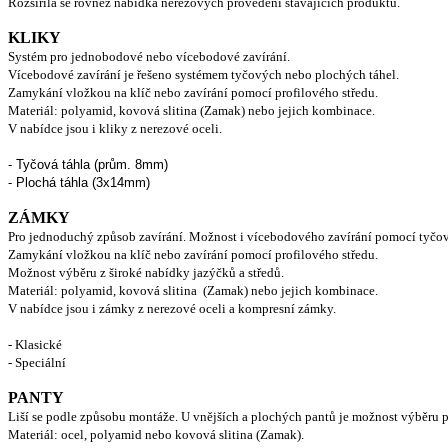
Rozšířila se rovněž nabídka nerezových provedení stávajících produktů.
KLIKY
Systém pro jednobodové nebo vícebodové zavírání.
Vícebodové zavírání je řešeno systémem tyčových nebo plochých táhel.
Zamykání vložkou na klíč nebo zavírání pomocí profilového středu.
Materiál: polyamid, kovová slitina (Zamak) nebo jejich kombinace.
V nabídce jsou i kliky z nerezové oceli.
- Tyčová táhla (prům. 8mm)
- Plochá táhla (3x14mm)
ZÁMKY
Pro jednoduchý způsob zavírání. Možnost i vícebodového zavírání pomocí tyčov
Zamykání vložkou na klíč nebo zavírání pomocí profilového středu.
Možnost výběru z široké nabídky jazýčků a středů.
Materiál: polyamid, kovová slitina (Zamak) nebo jejich kombinace.
V nabídce jsou i zámky z nerezové oceli a kompresní zámky.
-
Klasické
-
Speciální
PANTY
Liší se podle způsobu montáže. U vnějších a plochých pantů je možnost výběru
Materiál: ocel, polyamid nebo kovová slitina (Zamak).