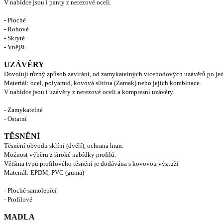
V nabídce jsou i panty z nerezové oceli.
- Ploché
- Rohové
- Skryté
- Vnější
UZÁVĚRY
Dovolují různý způsob zavírání, od zamykatelných vícebodových uzávěrů po j
Materiál: ocel, polyamid, kovová slitina (Zamak) nebo jejich kombinace.
V nabídce jsou i uzávěry z nerezové oceli a kompresní uzávěry.
- Zamykatelné
- Ostatní
TĚSNĚNÍ
Těsnění obvodu skříní (dvěří), ochrana hran.
Možnost výběru z široké nabídky profilů.
Většina typů profilového těsnění je dodávána s kovovou výztuží
Materiál: EPDM, PVC (guma)
- Ploché samolepící
- Profilové
MADLA