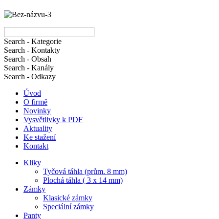
Search - Kategorie
Search - Kontakty
Search - Obsah
Search - Kanály
Search - Odkazy
Úvod
O firmě
Novinky
Vysvětlivky k PDF
Aktuality
Ke stažení
Kontakt
Kliky
Tyčová táhla (prům. 8 mm)
Plochá táhla ( 3 x 14 mm)
Zámky
Klasické zámky
Speciální zámky
Panty