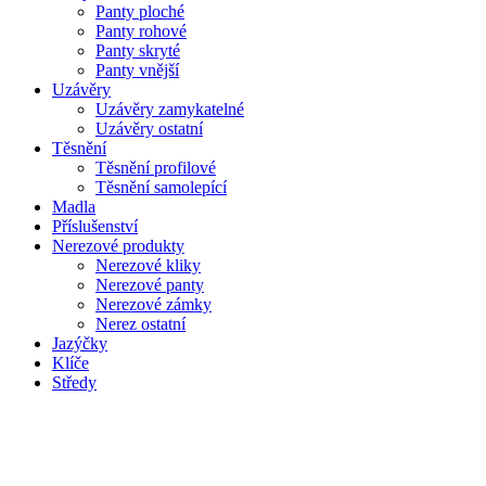
Panty ploché
Panty rohové
Panty skryté
Panty vnější
Uzávěry
Uzávěry zamykatelné
Uzávěry ostatní
Těsnění
Těsnění profilové
Těsnění samolepící
Madla
Příslušenství
Nerezové produkty
Nerezové kliky
Nerezové panty
Nerezové zámky
Nerez ostatní
Jazýčky
Klíče
Středy